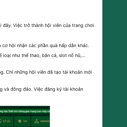
 đây. Việc trở thành hội viên của trang chơi
 cơ hội nhận các phần quà hấp dẫn khác.
loại như thể thao, bắn cá, slot nổ hũ,…
. Chỉ những hội viên đã tạo tài khoản mới
 và đông đảo. Việc đăng ký tài khoản