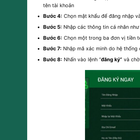
tên tài khoản
Bước 4:
Chọn mật khẩu để đăng nhập và 
Bước 5:
Nhập các thông tin cá nhân như h
Bước 6:
Chọn một trong ba đơn vị tiền
Bước 7:
Nhập mã xác minh do hệ thống 
Bước 8:
Nhấn vào lệnh “
đăng ký”
và chờ 