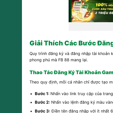
Giải Thích Các Bước Đăn
Quy trình đăng ký và đăng nhập tài khoản 
phong phú mà FB 88 mang lại.
Thao Tác Đăng Ký Tài Khoản Ga
Theo quy định, mỗi cá nhân chỉ được tạo m
Bước 1:
Nhấn vào link truy cập của trang
Bước 2:
Nhấn vào lệnh đăng ký màu vàng
Bước 3:
Điền tên đăng nhập với ít nhất 