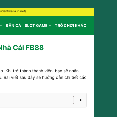
n.net/.
BẮN CÁ
SLOT GAME
TRÒ CHƠI KHÁC
Nhà Cái FB88
. Khi trở thành thành viên, bạn sẽ nhận
 Bài viết sau đây sẽ hướng dẫn chi tiết các