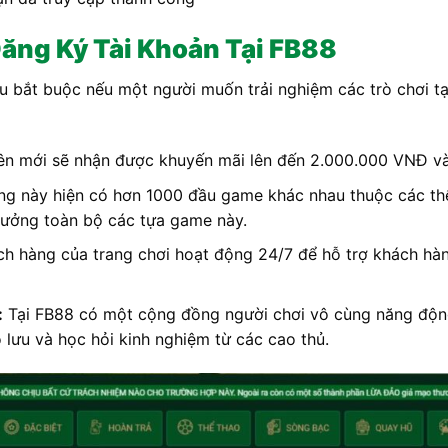
ăng Ký Tài Khoản Tại FB88
ầu bắt buộc nếu một người muốn trải nghiệm các trò chơi tại
ên mới sẽ nhận được khuyến mãi lên đến 2.000.000 VNĐ và
ng này hiện có hơn 1000 đầu game khác nhau thuộc các thể 
 hưởng toàn bộ các tựa game này.
h hàng của trang chơi hoạt động 24/7 để hỗ trợ khách hàng
:
Tại FB88 có một cộng đồng người chơi vô cùng năng động
o lưu và học hỏi kinh nghiệm từ các cao thủ.