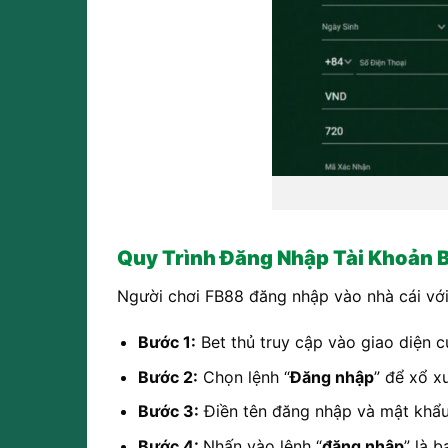
Quy Trình Đăng Nhập Tài Khoản 
Người chơi FB88 đăng nhập vào nhà cái với
Bước 1:
Bet thủ truy cập vào giao diện c
Bước 2:
Chọn lệnh “
Đăng nhập
” để xổ x
Bước 3:
Điền tên đăng nhập và mật khẩu
Bước 4:
Nhấn vào lệnh “
đăng nhập
” là 