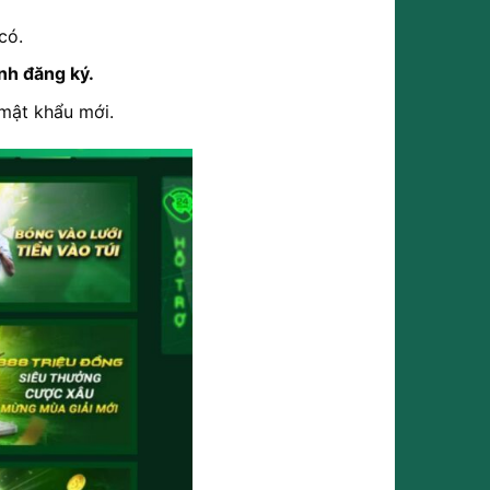
có.
nh đăng ký.
 mật khẩu mới.