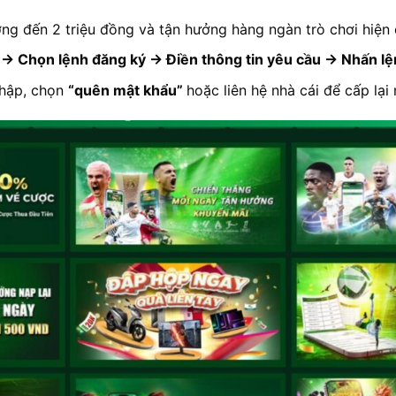
ởng đến 2 triệu đồng và tận hưởng hàng ngàn trò chơi hiện 
 → Chọn lệnh đăng ký → Điền thông tin yêu cầu → Nhấn lệ
nhập, chọn
“quên mật khẩu”
hoặc liên hệ nhà cái để cấp lại