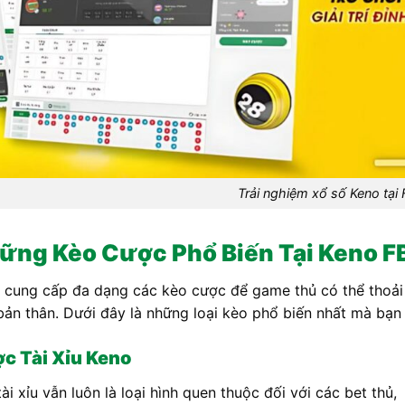
Trải nghiệm xổ số Keno tại
ững Kèo Cược Phổ Biến Tại Keno F
 cung cấp đa dạng các kèo cược để game thủ có thể thoải m
bản thân. Dưới đây là những loại kèo phổ biến nhất mà bạn
c Tài Xỉu Keno
tài xỉu vẫn luôn là loại hình quen thuộc đối với các bet th