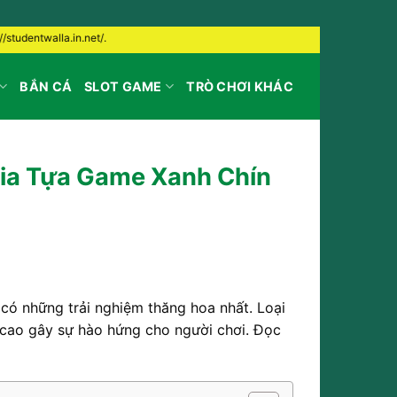
n.net/.
BẮN CÁ
SLOT GAME
TRÒ CHƠI KHÁC
Gia Tựa Game Xanh Chín
có những trải nghiệm thăng hoa nhất. Loại
g cao gây sự hào hứng cho người chơi. Đọc