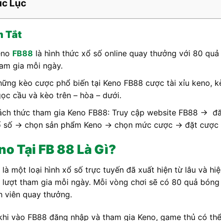
c Lục
 Tắt
eno
FB88
là hình thức xổ số online quay thưởng với 80 quả
am gia mỗi ngày.
ững kèo cược phổ biến tại Keno FB88 cược tài xỉu keno, k
ọc cầu và kèo trên – hòa – dưới.
ách thức tham gia Keno FB88: Truy cập website FB88 → đ
ổ số → chọn sản phẩm Keno → chọn mức cược → đặt cược →
no Tại FB 88 Là Gì?
 là một loại hình xổ số trực tuyến đã xuất hiện từ lâu và hi
 lượt tham gia mỗi ngày. Mỗi vòng chơi sẽ có 80 quả bóng
h viên quay thưởng.
khi vào FB88 đăng nhập và tham gia Keno, game thủ có th