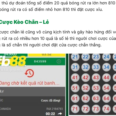
 thủ dự đoán tổng số điểm 20 quả bóng rút ra lớn hơn 810 
bóng rút ra có số điểm nhỏ hơn 810 thì đặt cược xỉu.
Cược Kèo Chẵn – Lẻ
cược chẵn lẻ cũng vô cùng kịch tính và gây hào hứng đối v
 rút ra có nhiều hơn 10 quả là số lẻ thì người chơi cược của
 là số chẵn thì người chơi đặt cửa cược chẵn thẳng.