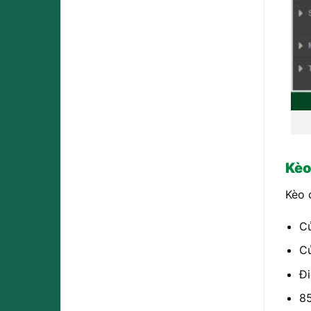
Kèo
Kèo 
Cử
C
Đi
85