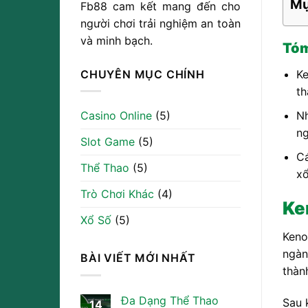
Mụ
Fb88 cam kết mang đến cho
người chơi trải nghiệm an toàn
và minh bạch.
Tóm
CHUYÊN MỤC CHÍNH
K
th
Nh
Casino Online
(5)
ng
Slot Game
(5)
C
Thể Thao
(5)
x
Trò Chơi Khác
(4)
Ke
Xổ Số
(5)
Keno
ngàn
BÀI VIẾT MỚI NHẤT
thàn
Đa Dạng Thể Thao
Sau 
14