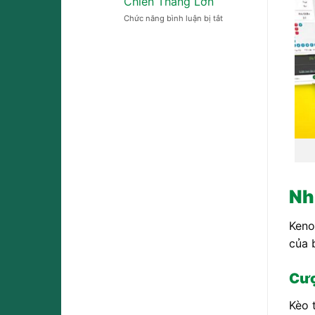
Chiến Thắng Lớn
Cực
Cơ
Đỉnh
ở
Chức năng bình luận bị tắt
Hội
Tài
Thắng
Xỉu
Lớn
Tại
Với
FB88
Sảnh
–
Game
Rinh
Nổ
Thưởng
Hũ
Liền
Đẳng
Tay
Cấp
Với
Chiến
Thắng
Lớn
Nh
Keno
của 
Cượ
Kèo 