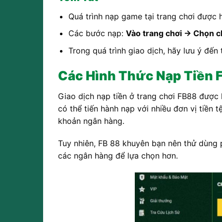
Quá trình nạp game tại trang chơi được 
Các bước nạp:
Vào trang chơi → Chọn c
Trong quá trình giao dịch, hãy lưu ý đến 
Các Hình Thức Nạp Tiền 
Giao dịch nạp tiền ở trang chơi FB88 được 
có thể tiến hành nạp với nhiều đơn vị tiề
khoản ngân hàng.
Tuy nhiên, FB 88 khuyên bạn nên thử dùng 
các ngân hàng để lựa chọn hơn.