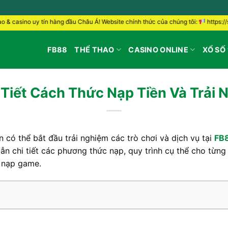
tín hàng đầu Châu Á! Website chính thức của chúng tôi:
https://studentwalla.i
FB88
THỂ THAO
CASINO ONLINE
XỔ SỐ
Tiết Cách Thức Nạp Tiền Và Trải 
 có thể bắt đầu trải nghiệm các trò chơi và dịch vụ tại
FB
dẫn chi tiết các phương thức nạp, quy trình cụ thể cho từng
c nạp game.