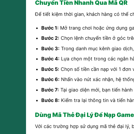
Chuyển Tiền Nhanh Qua Mã QR
Để tiết kiệm thời gian, khách hàng có thể 
Bước 1:
Mở trang chơi hoặc ứng dụng gam
Bước 2:
Chọn lệnh chuyển tiền ở góc trê
Bước 3:
Trong danh mục kênh giao dịch,
Bước 4:
Lựa chọn một trong các ngân h
Bước 5:
Chọn số tiền cần nạp với 1 đơn 
Bước 6:
Nhấn vào nút xác nhận, hệ thống
Bước 7:
Tại giao diện mới, bạn tiến hàn
Bước 8:
Kiểm tra lại thông tin và tiến h
Dùng Mã Thẻ Đại Lý Để Nạp Game
Với các trường hợp sử dụng mã thẻ đại lý, 