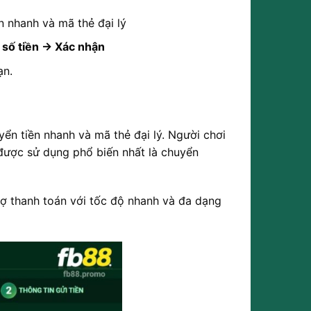
n nhanh và mã thẻ đại lý
 số tiền → Xác nhận
ạn.
ển tiền nhanh và mã thẻ đại lý. Người chơi
 được sử dụng phổ biến nhất là chuyển
rợ thanh toán với tốc độ nhanh và đa dạng