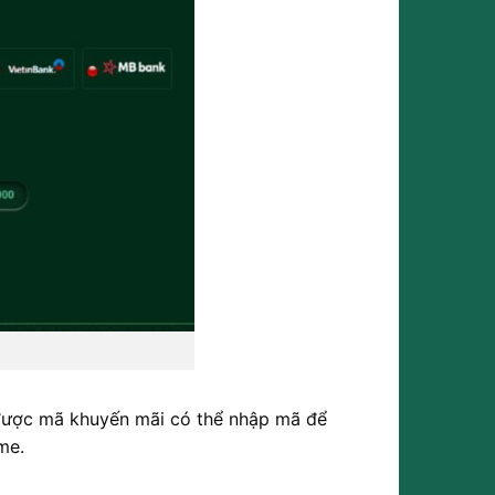
 được mã khuyến mãi có thể nhập mã để
me.