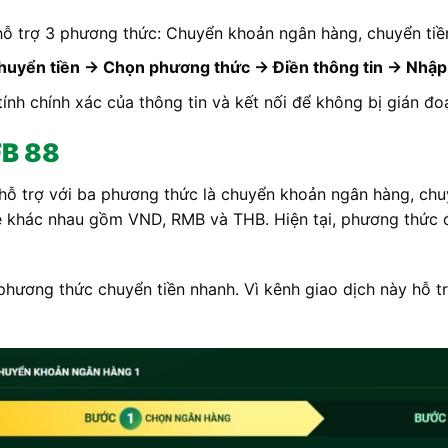
hỗ trợ 3 phương thức: Chuyển khoản ngân hàng, chuyển tiề
huyển tiền → Chọn phương thức → Điền thông tin → Nhập
tính chính xác của thông tin và kết nối để không bị gián đo
FB 88
hỗ trợ với ba phương thức là chuyển khoản ngân hàng, chuy
n tệ khác nhau gồm VND, RMB và THB. Hiện tại, phương thức
phương thức chuyển tiền nhanh. Vì kênh giao dịch này hỗ t