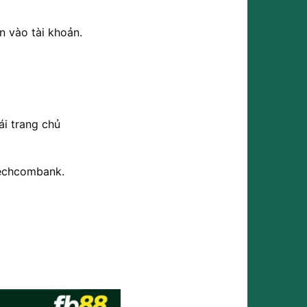
n vào tài khoản.
ái trang chủ
Techcombank.