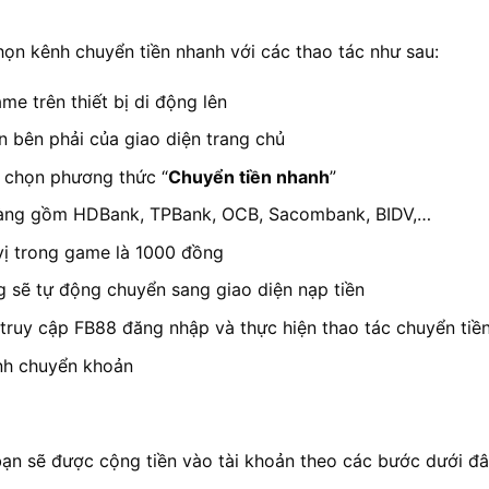
chọn kênh chuyển tiền nhanh với các thao tác như sau:
e trên thiết bị di động lên
n bên phải của giao diện trang chủ
 chọn phương thức “
Chuyển tiền nhanh
”
àng gồm HDBank, TPBank, OCB, Sacombank, BIDV,…
vị trong game là 1000 đồng
 sẽ tự động chuyển sang giao diện nạp tiền
h truy cập FB88 đăng nhập và thực hiện thao tác chuyển t
ành chuyển khoản
bạn sẽ được cộng tiền vào tài khoản theo các bước dưới đâ