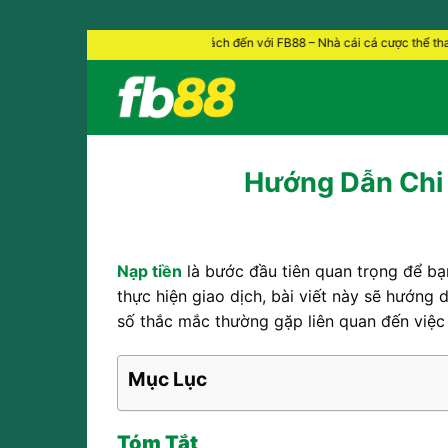
Chuyển
Chào mừng quý khách đến với FB88 – Nhà cái cá cược thể thao & casino uy 
đến
nội
dung
Hướng Dẫn Chi 
Nạp tiền
là bước đầu tiên quan trọng để bạn
thực hiện giao dịch, bài viết này sẽ hướng 
số thắc mắc thường gặp liên quan đến việ
Mục Lục
Tóm Tắt