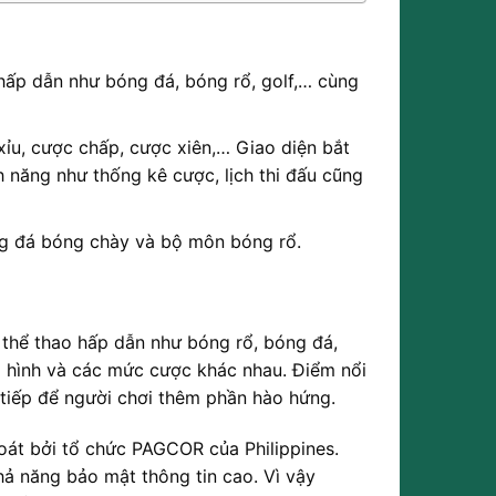
hấp dẫn như bóng đá, bóng rổ, golf,… cùng
xỉu, cược chấp, cược xiên,… Giao diện bắt
h năng như thống kê cược, lịch thi đấu cũng
óng đá bóng chày và bộ môn bóng rổ.
thể thao hấp dẫn như bóng rổ, bóng đá,
i hình và các mức cược khác nhau. Điểm nổi
 tiếp để người chơi thêm phần hào hứng.
át bởi tổ chức PAGCOR của Philippines.
hả năng bảo mật thông tin cao. Vì vậy