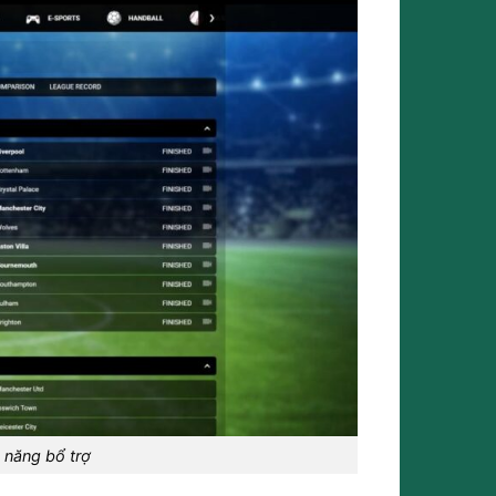
 năng bổ trợ