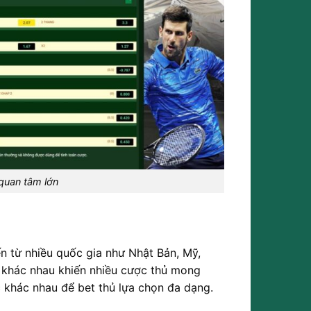
quan tâm lớn
 từ nhiều quốc gia như Nhật Bản, Mỹ,
 khác nhau khiến nhiều cược thủ mong
c khác nhau để bet thủ lựa chọn đa dạng.