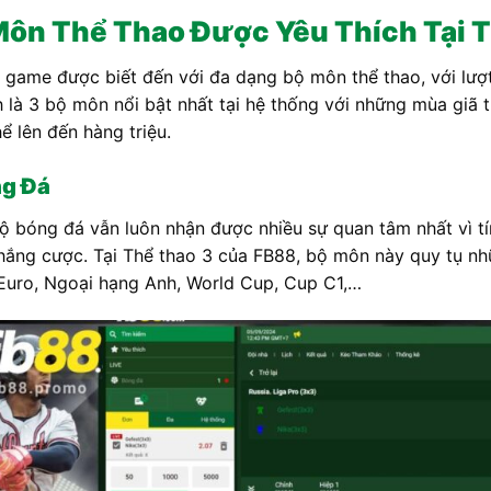
Môn Thể Thao Được Yêu Thích Tại 
 game được biết đến với đa dạng bộ môn thể thao, với lư
h là 3 bộ môn nổi bật nhất tại hệ thống với những mùa giã 
ể lên đến hàng triệu.
g Đá
ộ bóng đá vẫn luôn nhận được nhiều sự quan tâm nhất vì t
thắng cược. Tại Thể thao 3 của FB88, bộ môn này quy tụ nh
Euro, Ngoại hạng Anh, World Cup, Cup C1,…