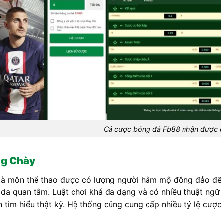
Cá cược bóng đá Fb88 nhận được 
g Chày
là môn thể thao được có lượng người hâm mộ đông đảo đến
da quan tâm. Luật chơi khá đa dạng và có nhiều thuật ngữ
 tìm hiểu thật kỹ. Hệ thống cũng cung cấp nhiều tỷ lệ cượ