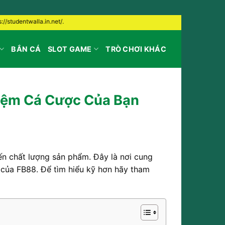
in.net/.
BẮN CÁ
SLOT GAME
TRÒ CHƠI KHÁC
hiệm Cá Cược Của Bạn
ến chất lượng sản phẩm. Đây là nơi cung
 của FB88. Để tìm hiểu kỹ hơn hãy tham