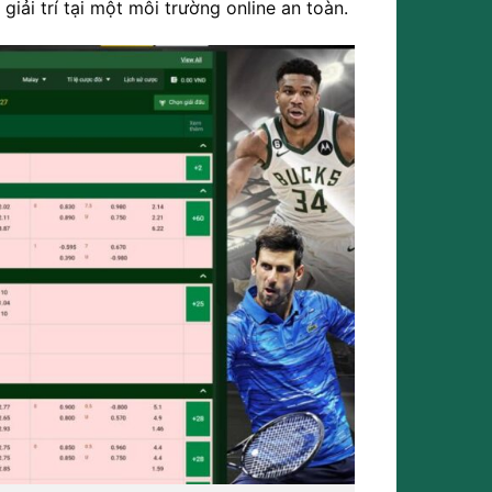
iải trí tại một môi trường online an toàn.