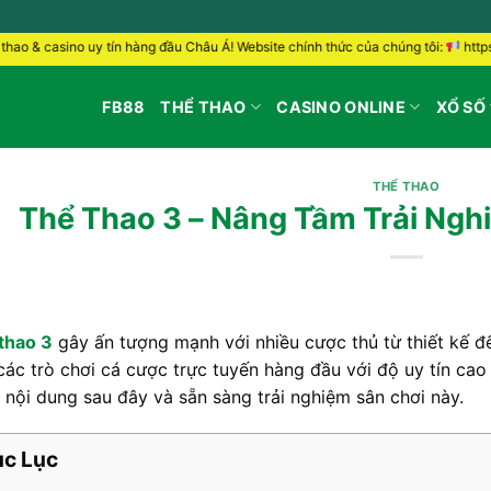
 tín hàng đầu Châu Á! Website chính thức của chúng tôi:
https://studentwalla.
FB88
THỂ THAO
CASINO ONLINE
XỔ SỐ
THỂ THAO
Thể Thao 3 – Nâng Tầm Trải Ng
thao 3
gây ấn tượng mạnh với nhiều cược thủ từ thiết kế đ
các trò chơi cá cược trực tuyến hàng đầu với độ uy tín cao
 nội dung sau đây và sẵn sàng trải nghiệm sân chơi này.
c Lục